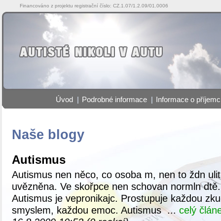
Financováno z projektu registrační číslo: CZ.1.07/1.2.09/01.0006
Úvod
|
Podrobné informace
|
Informace o příjemc
Naše blogy
Autismus
Autismus nen něco, co osoba m, nen to ždn ulit
uvězněna. Ve skořpce nen schovan normln dtě. 
Autismus je vepronikajc. Prostupuje každou z
smyslem, každou emoc. Autismus ...
celý člán